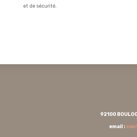
et de sécurité.
92100 BOULO
email :
con