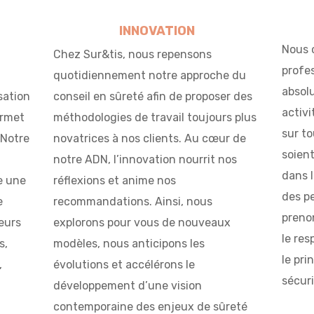
INNOVATION
Nous 
Chez Sur&tis, nous repensons
profe
quotidiennement notre approche du
absol
sation
conseil en sûreté afin de proposer des
activi
ermet
méthodologies de travail toujours plus
sur to
 Notre
novatrices à nos clients. Au cœur de
soient
notre ADN, l’innovation nourrit nos
dans l
e une
réflexions et anime nos
des p
e
recommandations. Ainsi, nous
prenon
eurs
explorons pour vous de nouveaux
le res
s,
modèles, nous anticipons les
le pri
,
évolutions et accélérons le
sécuri
développement d’une vision
contemporaine des enjeux de sûreté