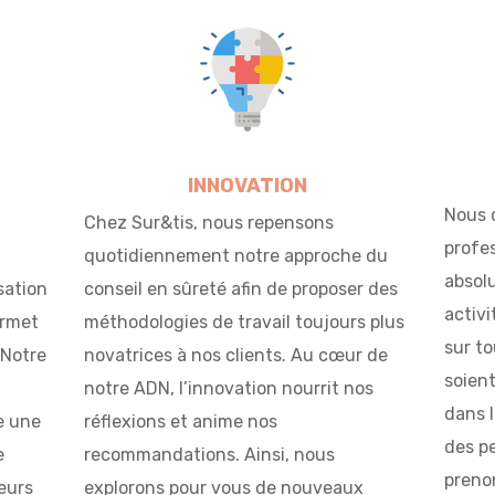
INNOVATION
Nous 
Chez Sur&tis, nous repensons
profe
quotidiennement notre approche du
absol
sation
conseil en sûreté afin de proposer des
activi
ermet
méthodologies de travail toujours plus
sur to
 Notre
novatrices à nos clients. Au cœur de
soient
notre ADN, l’innovation nourrit nos
dans l
e une
réflexions et anime nos
des p
e
recommandations. Ainsi, nous
prenon
eurs
explorons pour vous de nouveaux